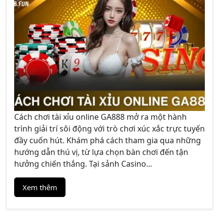
Cách chơi tài xỉu online GA888 mở ra một hành
trình giải trí sôi động với trò chơi xúc xắc trực tuyến
đầy cuốn hút. Khám phá cách tham gia qua những
hướng dẫn thú vị, từ lựa chọn bàn chơi đến tận
hưởng chiến thắng. Tại sảnh Casino...
Xem thêm