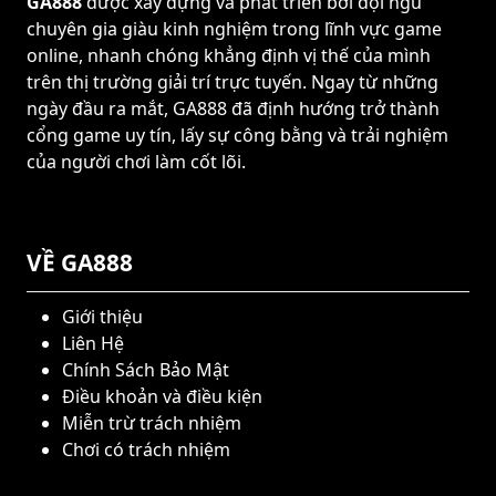
GA888
được xây dựng và phát triển bởi đội ngũ
chuyên gia giàu kinh nghiệm trong lĩnh vực game
online, nhanh chóng khẳng định vị thế của mình
trên thị trường giải trí trực tuyến. Ngay từ những
ngày đầu ra mắt, GA888 đã định hướng trở thành
cổng game uy tín, lấy sự công bằng và trải nghiệm
của người chơi làm cốt lõi.
VỀ GA888
Giới thiệu
Liên Hệ
Chính Sách Bảo Mật
Điều khoản và điều kiện
Miễn trừ trách nhiệm
Chơi có trách nhiệm