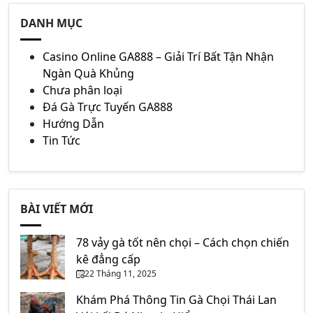
DANH MỤC
Casino Online GA888 – Giải Trí Bất Tận Nhận
Ngàn Quà Khủng
Chưa phân loại
Đá Gà Trực Tuyến GA888
Hướng Dẫn
Tin Tức
BÀI VIẾT MỚI
78 vảy gà tốt nên chọi – Cách chọn chiến
kê đẳng cấp
22 Tháng 11, 2025
Khám Phá Thông Tin Gà Chọi Thái Lan