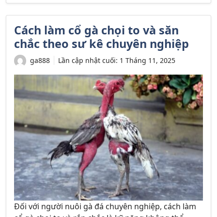
Cách làm cổ gà chọi to và săn
chắc theo sư kê chuyên nghiệp
ga888
Lần cập nhật cuối:
1 Tháng 11, 2025
Đối với người nuôi gà đá chuyên nghiệp, cách làm