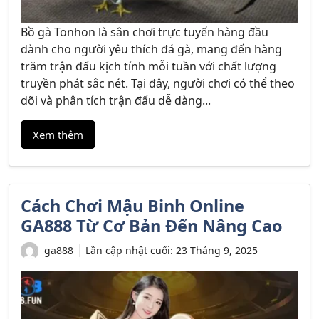
Bồ gà Tonhon là sân chơi trực tuyến hàng đầu
dành cho người yêu thích đá gà, mang đến hàng
trăm trận đấu kịch tính mỗi tuần với chất lượng
truyền phát sắc nét. Tại đây, người chơi có thể theo
dõi và phân tích trận đấu dễ dàng...
Xem thêm
Cách Chơi Mậu Binh Online
GA888 Từ Cơ Bản Đến Nâng Cao
ga888
Lần cập nhật cuối:
23 Tháng 9, 2025