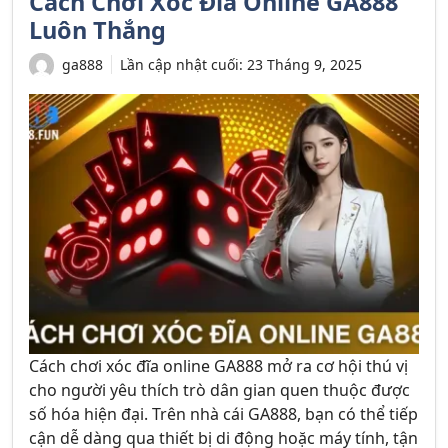
Cách Chơi Xóc Đĩa Online GA888
Luôn Thắng
ga888
Lần cập nhật cuối:
23 Tháng 9, 2025
Cách chơi xóc đĩa online GA888 mở ra cơ hội thú vị
cho người yêu thích trò dân gian quen thuộc được
số hóa hiện đại. Trên nhà cái GA888, bạn có thể tiếp
cận dễ dàng qua thiết bị di động hoặc máy tính, tận