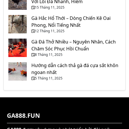
Với Lối Đá Nhanh, Hiểm
15 Tháng 11, 2025
Gà Hắc Hổ Thới – Dòng Chiến Kê Oai
Phong, Nổi Tiếng Nhất
12 Tháng 11, 2025
Gà Đá Thở Nhiều – Nguyên Nhân, Cách
Chăm Sóc Phục Hồi Chuẩn
8 Tháng 11, 2025
Hướng dẫn cách thả gà đá cựa sắt khôn
ngoan nhất
5 Tháng 11, 2025
GA888.FUN