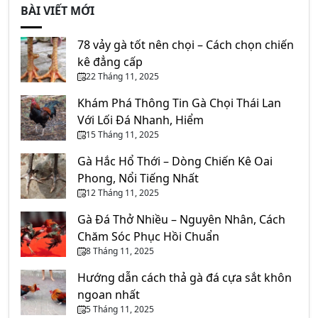
BÀI VIẾT MỚI
78 vảy gà tốt nên chọi – Cách chọn chiến
kê đẳng cấp
22 Tháng 11, 2025
Khám Phá Thông Tin Gà Chọi Thái Lan
Với Lối Đá Nhanh, Hiểm
15 Tháng 11, 2025
Gà Hắc Hổ Thới – Dòng Chiến Kê Oai
Phong, Nổi Tiếng Nhất
12 Tháng 11, 2025
Gà Đá Thở Nhiều – Nguyên Nhân, Cách
Chăm Sóc Phục Hồi Chuẩn
8 Tháng 11, 2025
Hướng dẫn cách thả gà đá cựa sắt khôn
ngoan nhất
5 Tháng 11, 2025