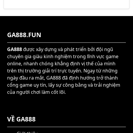
GA888.FUN
GA888
được xây dựng và phát triển bởi đội ngũ
chuyên gia giàu kinh nghiệm trong lĩnh vực game
online, nhanh chóng khẳng định vị thế của mình
trên thị trường giải trí trực tuyến. Ngay từ những
ngày đầu ra mắt, GA888 đã định hướng trở thành
cổng game uy tín, lấy sự công bằng và trải nghiệm
của người chơi làm cốt lõi.
VỀ GA888