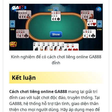
Kinh nghiệm để có cách chơi liêng online GA888
đỉnh
Kết luận
Cách chơi liêng online GA888
mang lại giải trí
đỉnh cao với luật chơi độc đáo, truyền thống. Tại
GA888, hệ thống hỗ trợ tận tình, giao diện thân
thiện cho mọi người dùng. Hãy áp dụng mẹo để