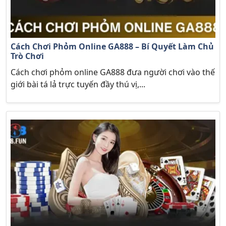
Cách Chơi Phỏm Online GA888 – Bí Quyết Làm Chủ
Trò Chơi
Cách chơi phỏm online GA888 đưa người chơi vào thế
giới bài tá lả trực tuyến đầy thú vị,...