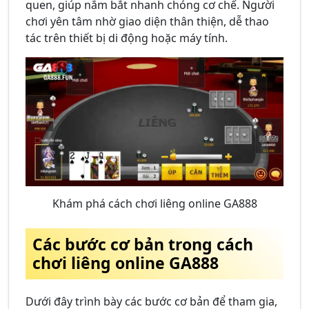
quen, giúp nắm bắt nhanh chóng cơ chế. Người
chơi yên tâm nhờ giao diện thân thiện, dễ thao
tác trên thiết bị di động hoặc máy tính.
Khám phá cách chơi liêng online GA888
Các bước cơ bản trong cách
chơi liêng online GA888
Dưới đây trình bày các bước cơ bản để tham gia,