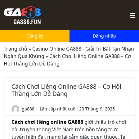
Đăng ký
Đăng nhập
Trang chủ
»
Casino Online GA888 - Giải Trí Bất Tận Nhận
Ngàn Quà Khủng
»
Cách Chơi Liêng Online GA888 – Cơ
Hội Thắng Lớn Dễ Dàng
Cách Chơi Liêng Online GA888 – Cơ Hội
Thắng Lớn Dễ Dàng
ga888
Lần cập nhật cuối:
23 Tháng 9, 2025
Cách chơi liêng online GA888
giới thiệu trò chơi
bài truyền thống Việt Nam trên nền tảng trực
tuyến hiện đại, mang lại cảm giác quen thuộc. Tại