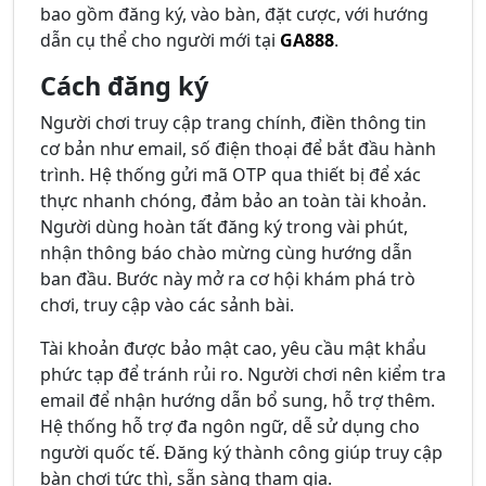
bao gồm đăng ký, vào bàn, đặt cược, với hướng
dẫn cụ thể cho người mới tại
GA888
.
Cách đăng ký
Người chơi truy cập trang chính, điền thông tin
cơ bản như email, số điện thoại để bắt đầu hành
trình. Hệ thống gửi mã OTP qua thiết bị để xác
thực nhanh chóng, đảm bảo an toàn tài khoản.
Người dùng hoàn tất đăng ký trong vài phút,
nhận thông báo chào mừng cùng hướng dẫn
ban đầu. Bước này mở ra cơ hội khám phá trò
chơi, truy cập vào các sảnh bài.
Tài khoản được bảo mật cao, yêu cầu mật khẩu
phức tạp để tránh rủi ro. Người chơi nên kiểm tra
email để nhận hướng dẫn bổ sung, hỗ trợ thêm.
Hệ thống hỗ trợ đa ngôn ngữ, dễ sử dụng cho
người quốc tế. Đăng ký thành công giúp truy cập
bàn chơi tức thì, sẵn sàng tham gia.