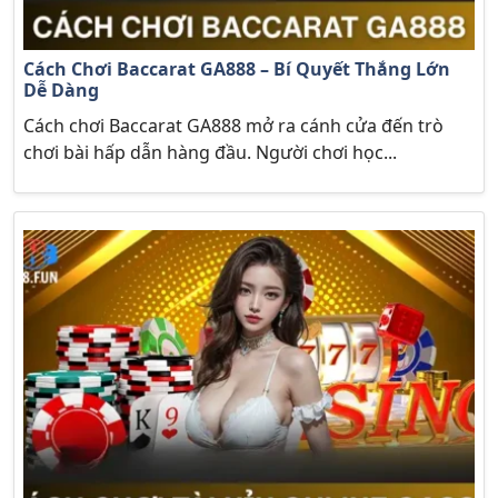
Cách Chơi Baccarat GA888 – Bí Quyết Thắng Lớn
Dễ Dàng
Cách chơi Baccarat GA888 mở ra cánh cửa đến trò
chơi bài hấp dẫn hàng đầu. Người chơi học...