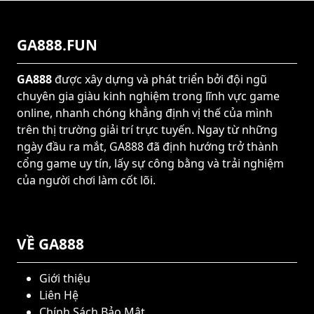
GA888.FUN
GA888
được xây dựng và phát triển bởi đội ngũ
chuyên gia giàu kinh nghiệm trong lĩnh vực game
online, nhanh chóng khẳng định vị thế của mình
trên thị trường giải trí trực tuyến. Ngay từ những
ngày đầu ra mắt, GA888 đã định hướng trở thành
cổng game uy tín, lấy sự công bằng và trải nghiệm
của người chơi làm cốt lõi.
VỀ GA888
Giới thiệu
Liên Hệ
Chính Sách Bảo Mật