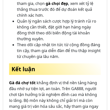
tham gia, chọn
gà chọi đẹp
,
xem xét tỷ lệ
thắng thua trước đó để dự đoán kết quả
chính xác hơn.
Quản lý ngân sách cược hợp lý tránh rủi ro
không cần thiết, đặt giới hạn hàng ngày
đồng thời theo dõi biến động tài khoản
thường xuyên.
Theo dõi cập nhật tin tức từ cộng đồng đáng
tin cậy, tham gia diễn đàn để thu thập insight
từ chuyên gia lâu năm.
Kết luận
Gà đá chợ tốt
khẳng định vị thế nền tảng hàng
đầu nhờ sự tiện lợi, an toàn. Trên GA888, người
chơi tận hưởng trải nghiệm đỉnh cao mà không
lo lắng. Bộ môn này không chỉ giải trí mà còn
mang giá trị văn hóa sâu sắc, hãy tham gia ngay