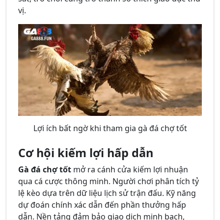
vị.
Lợi ích bất ngờ khi tham gia gà đá chợ tốt
Cơ hội kiếm lợi hấp dẫn
Gà đá chợ tốt
mở ra cánh cửa kiếm lợi nhuận
qua cá cược thông minh. Người chơi phân tích tỷ
lệ kèo dựa trên dữ liệu lịch sử trận đấu. Kỹ năng
dự đoán chính xác dẫn đến phần thưởng hấp
dẫn. Nền tảng đảm bảo giao dịch minh bạch,