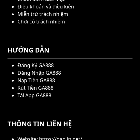
Điều khoản và điều kiện
Miễn trừ trách nhiệm
Chơi có trách nhiệm
HƯỚNG DẪN
Đăng Ký GA888
Đăng Nhập GA888
Nạp Tiền GA888
Rút Tiền GA888
Tải App GA888
THÔNG TIN LIÊN HỆ
Website:
https://gad.jp.net/