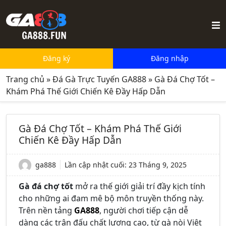
Đăng ký
Đăng nhập
Trang chủ
»
Đá Gà Trực Tuyến GA888
»
Gà Đá Chợ Tốt –
Khám Phá Thế Giới Chiến Kê Đầy Hấp Dẫn
Gà Đá Chợ Tốt – Khám Phá Thế Giới
Chiến Kê Đầy Hấp Dẫn
ga888
Lần cập nhật cuối:
23 Tháng 9, 2025
Gà đá chợ tốt
mở ra thế giới giải trí đầy kịch tính
cho những ai đam mê bộ môn truyền thống này.
Trên nền tảng
GA888
, người chơi tiếp cận dễ
dàng các trận đấu chất lượng cao, từ gà nòi Việt