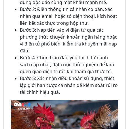
dùng độc đáo cùng mật khẩu mạnh mẽ.
Bước 2: Điền thông tin cá nhân cơ bản, xác
nhận qua email hoặc số điện thoại, kích hoạt
liên kết xác thực trong hộp thư.
Bước 3: Nạp tiền vào ví điện tử qua các
phương thức chuyển khoản ngân hàng hoặc
ví điện tử phổ biến, kiểm tra khuyến mãi nạp
đầu.
Bước 4: Chọn trận đấu yêu thích từ danh
sách cập nhật, đặt cược thử nghiệm để làm
quen giao diện trước khi tham gia thực tế.
Bước 5: Xác nhận điều khoản sử dụng, thiết
lập giới hạn cược cá nhân để kiểm soát rủi ro
tài chính hiệu quả.