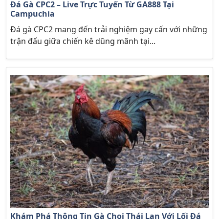
Đá Gà CPC2 – Live Trực Tuyến Từ GA888 Tại
Campuchia
Đá gà CPC2 mang đến trải nghiệm gay cấn với những
trận đấu giữa chiến kê dũng mãnh tại...
Khám Phá Thông Tin Gà Chọi Thái Lan Với Lối Đá