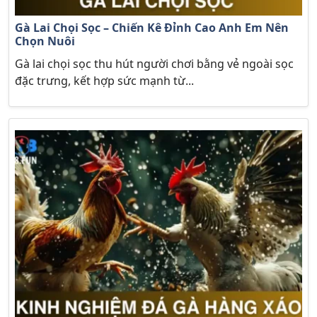
Gà Lai Chọi Sọc – Chiến Kê Đỉnh Cao Anh Em Nên
Chọn Nuôi
Gà lai chọi sọc thu hút người chơi bằng vẻ ngoài sọc
đặc trưng, kết hợp sức mạnh từ...