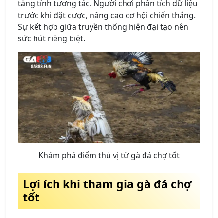
tăng tính tương tác. Người chơi phân tích dữ liệu
trước khi đặt cược, nâng cao cơ hội chiến thắng.
Sự kết hợp giữa truyền thống hiện đại tạo nên
sức hút riêng biệt.
Khám phá điểm thú vị từ gà đá chợ tốt
Lợi ích khi tham gia gà đá chợ
tốt