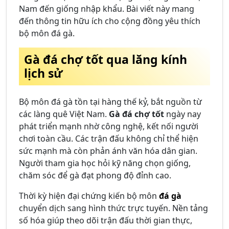
Nam đến giống nhập khẩu. Bài viết này mang
đến thông tin hữu ích cho cộng đồng yêu thích
bộ môn đá gà.
Gà đá chợ tốt qua lăng kính
lịch sử
Bộ môn đá gà tồn tại hàng thế kỷ, bắt nguồn từ
các làng quê Việt Nam.
Gà đá chợ tốt
ngày nay
phát triển mạnh nhờ công nghệ, kết nối người
chơi toàn cầu. Các trận đấu không chỉ thể hiện
sức mạnh mà còn phản ánh văn hóa dân gian.
Người tham gia học hỏi kỹ năng chọn giống,
chăm sóc để gà đạt phong độ đỉnh cao.
Thời kỳ hiện đại chứng kiến bộ môn
đá gà
chuyển dịch sang hình thức trực tuyến. Nền tảng
số hóa giúp theo dõi trận đấu thời gian thực,