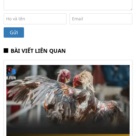
BÀI VIẾT LIÊN QUAN